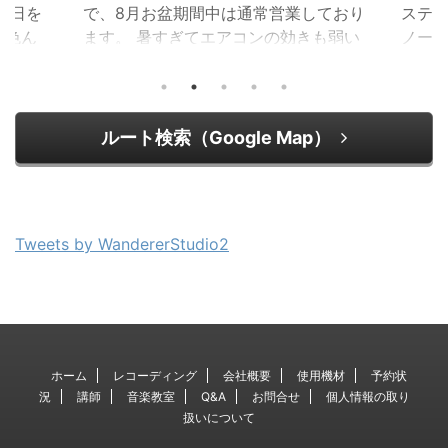
売日を
で、8月お盆期間中は通常営業しており
ステム
と色ん
ます。 暑すぎてエアコンの効きも弱い
ノー
玄関と
ので、いつもより早めに電源を入れて
るよう
ちたい
お待ちしております！ 夏バテしないよ
してま
間も通
うに気をつけながら、夏を楽しんでい
いで
音や音
きましょう♪ ボーカル録音やミュージ
もで
ルート検索（Google Map）
ディン
ックレッスンはは 名古屋市北区のレコ
そうで
ダラー
ーディングスタジオ、音楽教室 ワンダ
ない
ラースタジオへ
にAp
暑日
Tweets by WandererStudio2
つけ
ボー
は 名
ジオ、 .
ホーム
レコーディング
会社概要
使用機材
予約状
況
講師
音楽教室
Q&A
お問合せ
個人情報の取り
扱いについて