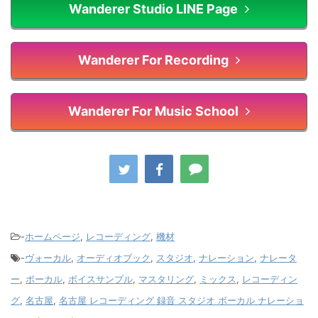
Wanderer Studio LINE Page
Wanderer For Recording
Wanderer For Music School
-
ホームページ
,
レコーディング
,
機材
-
ヴォーカル
,
オーディオブック
,
スタジオ
,
ナレーション
,
ナレータ
ー
,
ボーカル
,
ボイスサンプル
,
マスタリング
,
ミックス
,
レコーディン
グ
,
名古屋
,
名古屋 レコーディング 録音 スタジオ ボーカル ナレーショ