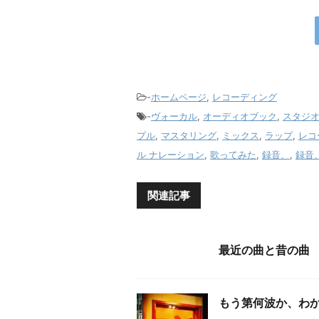
-
ホームページ
,
レコーディング
-
ヴォーカル
,
オーディオブック
,
スタジ
プル
,
マスタリング
,
ミックス
,
ラップ
,
レコ
ル ナレーション
,
歌ってみた
,
録音、
,
録音
関連記事
最近の曲と昔の曲
もう第何波か、わ