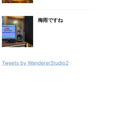
梅雨ですね
Tweets by WandererStudio2