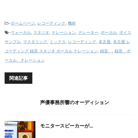
-
ホームページ
,
レコーディング
,
機材
-
ヴォーカル
,
スタジオ
,
ナレーション
,
ナレーター
,
ボーカル
,
ボイス
サンプル
,
マスタリング
,
ミックス
,
レコーディング
,
名古屋
,
名古屋 レ
コーディング 録音 スタジオ ボーカル ナレーション
,
録音、
,
録音、ボ
ーカル、ナレーション
関連記事
声優事務所響のオーディション
モニタースピーカーが…