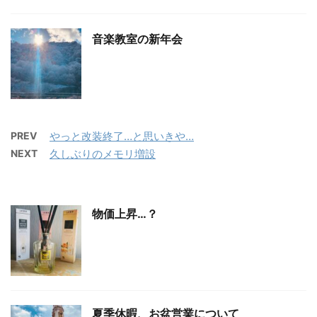
音楽教室の新年会
PREV
やっと改装終了…と思いきや…
NEXT
久しぶりのメモリ増設
物価上昇…？
夏季休暇、お盆営業について