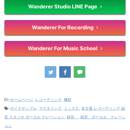
Wanderer Studio LINE Page
Wanderer For Recording
Wanderer For Music School
-
ホームページ
,
レコーディング
,
機材
-
ボイスサンプル
,
マスタリング
,
ミックス
,
名古屋 レコーディング 録
音 スタジオ ボーカル ナレーション
,
録音、
,
録音、ボーカル、ナレーシ
ョン