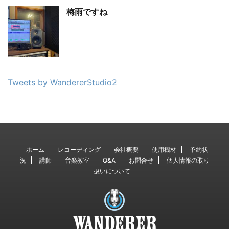
梅雨ですね
Tweets by WandererStudio2
ホーム
レコーディング
会社概要
使用機材
予約状
況
講師
音楽教室
Q&A
お問合せ
個人情報の取り
扱いについて