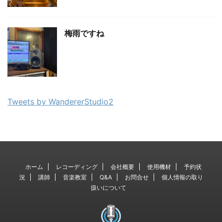
梅雨ですね
Tweets by WandererStudio2
ホーム
レコーディング
会社概要
使用機材
予約状
況
講師
音楽教室
Q&A
お問合せ
個人情報の取り
扱いについて