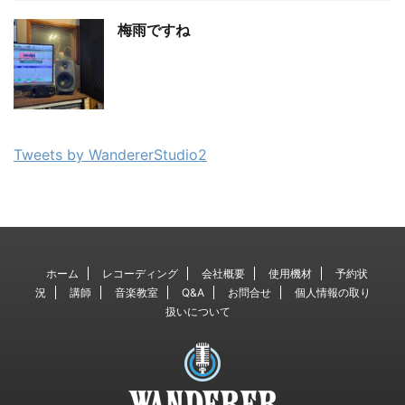
梅雨ですね
Tweets by WandererStudio2
ホーム
レコーディング
会社概要
使用機材
予約状
況
講師
音楽教室
Q&A
お問合せ
個人情報の取り
扱いについて