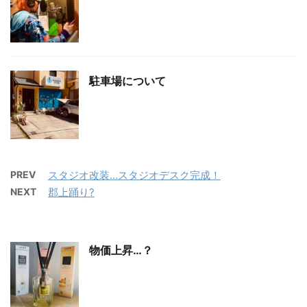
駐車場について
PREV
スタジオ改装…スタジオデスク完成！
NEXT
郡上踊り?
物価上昇…？