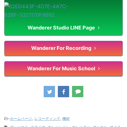
Wanderer Studio LINE Page
Wanderer For Recording
Wanderer For Music School
-
ホームページ
,
レコーディング
,
機材