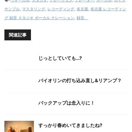
-
ヴォーカル
,
スタジオ
,
ナレーション
,
ナレーター
,
ボーカル
,
ボイス
サンプル
,
マスタリング
,
レコーディング
,
名古屋
,
名古屋 レコーディン
グ 録音 スタジオ ボーカル ナレーション
,
録音、
関連記事
じっとしていても…?
バイオリンの打ち込み直し&リアンプ？
バックアップは念入りに！
すっかり春めいてきましたね?