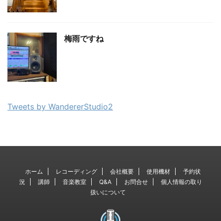
梅雨ですね
Tweets by WandererStudio2
ホーム
レコーディング
会社概要
使用機材
予約状
況
講師
音楽教室
Q&A
お問合せ
個人情報の取り
扱いについて