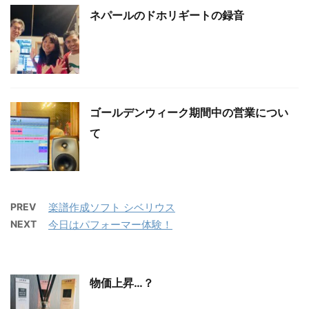
ネパールのドホリギートの録音
ゴールデンウィーク期間中の営業につい
て
PREV
楽譜作成ソフト シベリウス
NEXT
今日はパフォーマー体験！
物価上昇…？