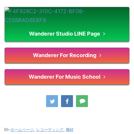
Wanderer Studio LINE Page
Wanderer For Recording
Wanderer For Music School
-
ホームページ
,
レコーディング
,
機材