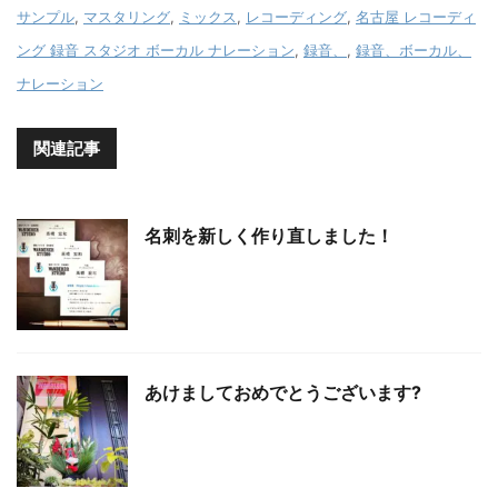
サンプル
,
マスタリング
,
ミックス
,
レコーディング
,
名古屋 レコーディ
ング 録音 スタジオ ボーカル ナレーション
,
録音、
,
録音、ボーカル、
ナレーション
関連記事
名刺を新しく作り直しました！
あけましておめでとうございます?