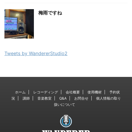
梅雨ですね
Tweets by WandererStudio2
ホーム
レコーディング
会社概要
使用機材
予約状
況
講師
音楽教室
Q&A
お問合せ
個人情報の取り
扱いについて