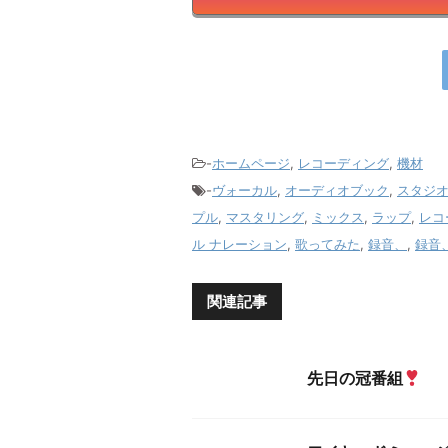
-
ホームページ
,
レコーディング
,
機材
-
ヴォーカル
,
オーディオブック
,
スタジ
プル
,
マスタリング
,
ミックス
,
ラップ
,
レコ
ル ナレーション
,
歌ってみた
,
録音、
,
録音
関連記事
先日の冠番組