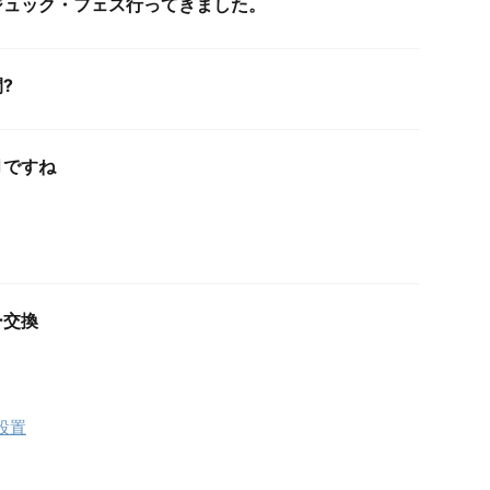
ジュック・フェス行ってきました。
?
月ですね
ー交換
設置