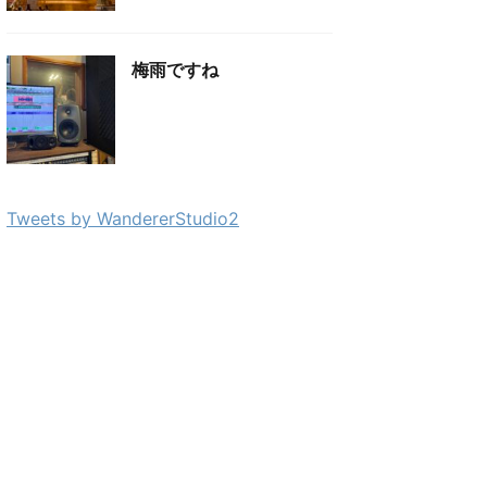
梅雨ですね
Tweets by WandererStudio2