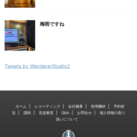
梅雨ですね
Tweets by WandererStudio2
ホーム
レコーディング
会社概要
使用機材
予約状
況
講師
音楽教室
Q&A
お問合せ
個人情報の取り
扱いについて