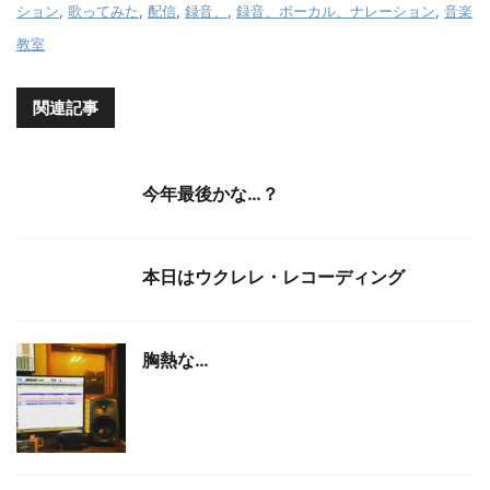
ション
,
歌ってみた
,
配信
,
録音、
,
録音、ボーカル、ナレーション
,
音楽
教室
関連記事
今年最後かな…？
本日はウクレレ・レコーディング
胸熱な…