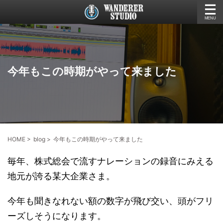
今年もこの時期がやって来ました
HOME
>
blog
>
今年もこの時期がやって来ました
毎年、株式総会で流すナレーションの録音にみえる
地元が誇る某大企業さま。
今年も聞きなれない額の数字が飛び交い、頭がフリ
ーズしそうになります。