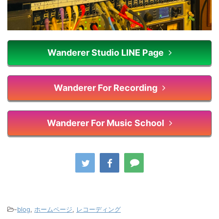
Wanderer Studio LINE Page
Wanderer For Recording
Wanderer For Music School
-
blog
,
ホームページ
,
レコーディング