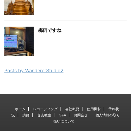
梅雨ですね
Posts by WandererStudio2
ホーム
レコーディング
会社概要
使用機材
予約状
況
講師
音楽教室
Q&A
お問合せ
個人情報の取り
扱いについて