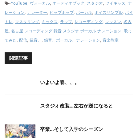
-
YouTube
,
ヴォーカル
,
オーディオブック
,
スタジオ
,
ツイキャス
,
ナ
レーション
,
ナレーター
,
ヒップホップ
,
ボーカル
,
ボイスサンプル
,
ボイ
トレ
,
マスタリング
,
ミックス
,
ラップ
,
レコーディング
,
レッスン
,
名古
屋
,
名古屋 レコーディング 録音 スタジオ ボーカル ナレーション
,
歌っ
てみた
,
配信
,
録音、
,
録音、ボーカル、ナレーション
,
音楽教室
関連記事
いよいよ春、、。
スタジオ改装…左右が逆になると
卒業…そして入学のシーズン