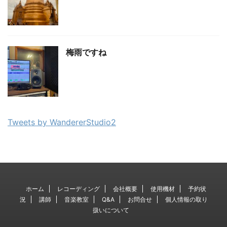
梅雨ですね
Tweets by WandererStudio2
ホーム
レコーディング
会社概要
使用機材
予約状
況
講師
音楽教室
Q&A
お問合せ
個人情報の取り
扱いについて