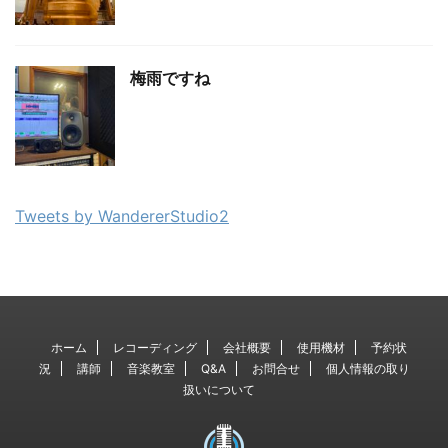
梅雨ですね
Tweets by WandererStudio2
ホーム
レコーディング
会社概要
使用機材
予約状
況
講師
音楽教室
Q&A
お問合せ
個人情報の取り
扱いについて