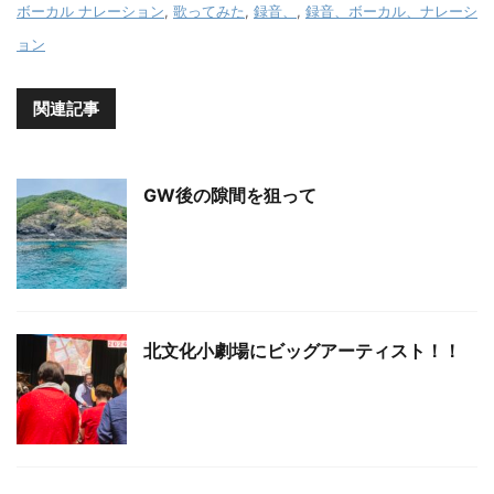
ボーカル ナレーション
,
歌ってみた
,
録音、
,
録音、ボーカル、ナレーシ
ョン
関連記事
GW後の隙間を狙って
北文化小劇場にビッグアーティスト！！