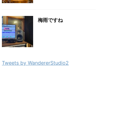
梅雨ですね
Tweets by WandererStudio2