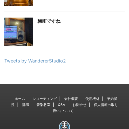
梅雨ですね
Tweets by WandererStudio2
ホーム
レコーディング
会社概要
使用機材
予約状
況
講師
音楽教室
Q&A
お問合せ
個人情報の取り
扱いについて