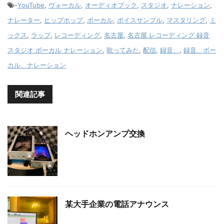
-
YouTube
,
ヴォーカル
,
オーディオブック
,
スタジオ
,
ナレーション
,
ナレーター
,
ヒップホップ
,
ボーカル
,
ボイスサンプル
,
マスタリング
,
ミ
ックス
,
ラップ
,
レコーディング
,
名古屋
,
名古屋 レコーディング 録音
スタジオ ボーカル ナレーション
,
歌ってみた
,
配信
,
録音、
,
録音、ボー
カル、ナレーション
関連記事
ヘッドホンアンプ交換
某大手企業の電話アナウンス