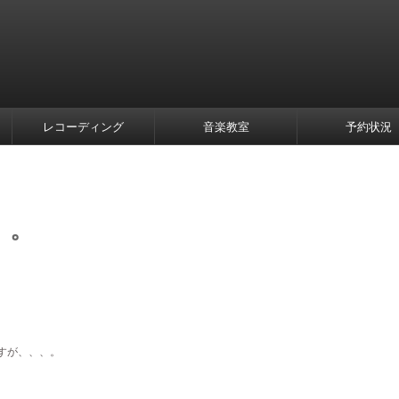
レコーディング
音楽教室
予約状況
、。
すが、、、。