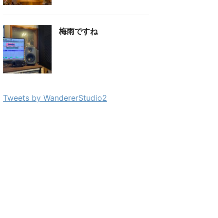
梅雨ですね
Tweets by WandererStudio2