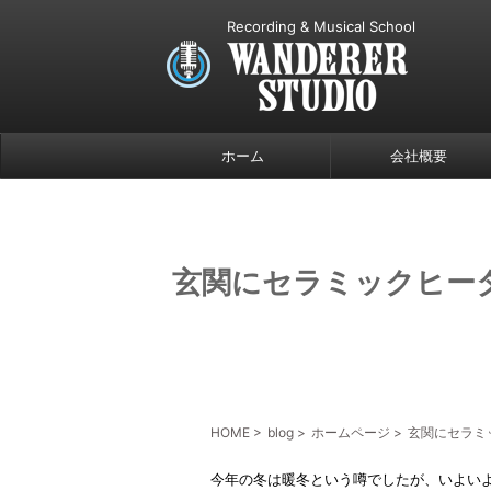
Recording & Musical School
ホーム
会社概要
玄関にセラミックヒー
HOME
>
blog
>
ホームページ
>
玄関にセラミ
今年の冬は暖冬という噂でしたが、いよい