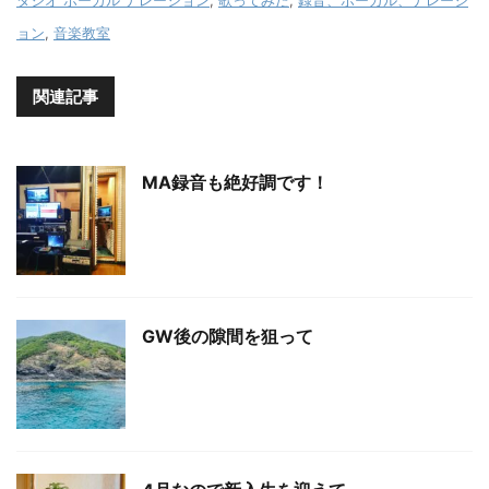
タジオ ボーカル ナレーション
,
歌ってみた
,
録音、ボーカル、ナレーシ
ョン
,
音楽教室
関連記事
MA録音も絶好調です！
GW後の隙間を狙って