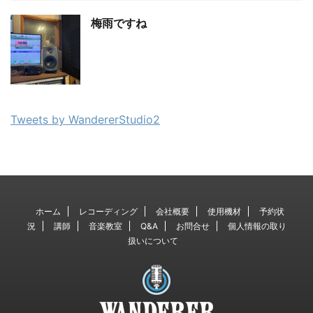
梅雨ですね
Tweets by WandererStudio2
ホーム
レコーディング
会社概要
使用機材
予約状
況
講師
音楽教室
Q&A
お問合せ
個人情報の取り
扱いについて