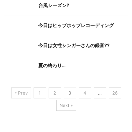
台風シーズン?
今日はヒップホップレコーディング
今日は女性シンガーさんの録音?‍?
夏の終わり…
« Prev
1
2
3
4
…
26
Next »