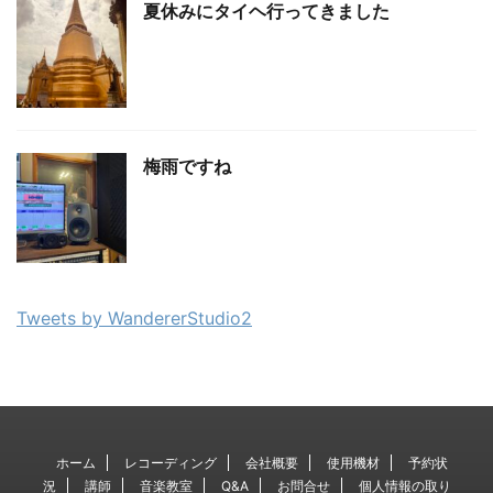
夏休みにタイヘ行ってきました
梅雨ですね
Tweets by WandererStudio2
ホーム
レコーディング
会社概要
使用機材
予約状
況
講師
音楽教室
Q&A
お問合せ
個人情報の取り