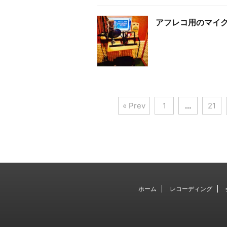
アフレコ用のマイ
« Prev
1
…
21
ホーム
レコーディング