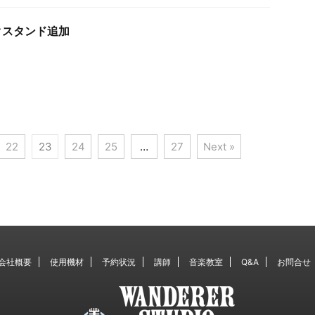
クスタンド追加
22
23
24
25
…
27
Next »
会社概要
使用機材
予約状況
講師
音楽教室
Q&A
お問合せ