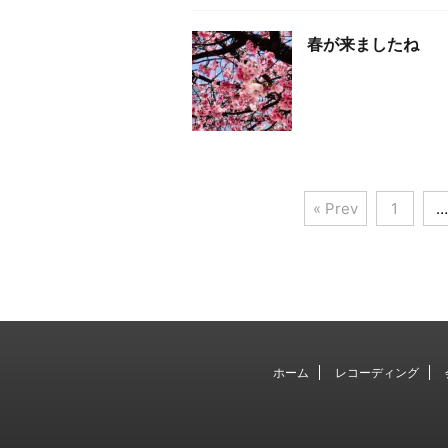
春が来ましたね
« Prev
1
…
ホーム
レコーディング