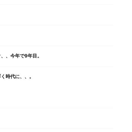
オ、、今年で9年目。
浮く時代に、、。
。