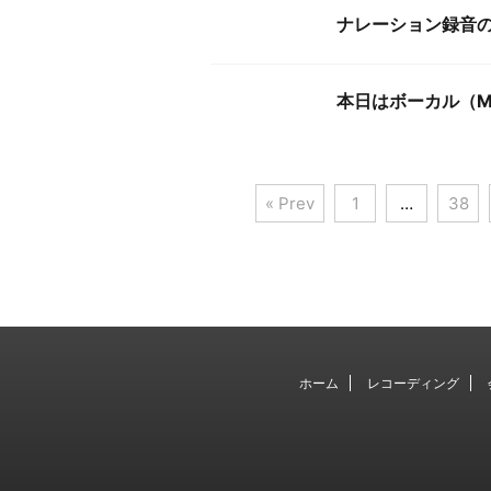
ナレーション録音
本日はボーカル（M
« Prev
1
…
38
ホーム
レコーディング