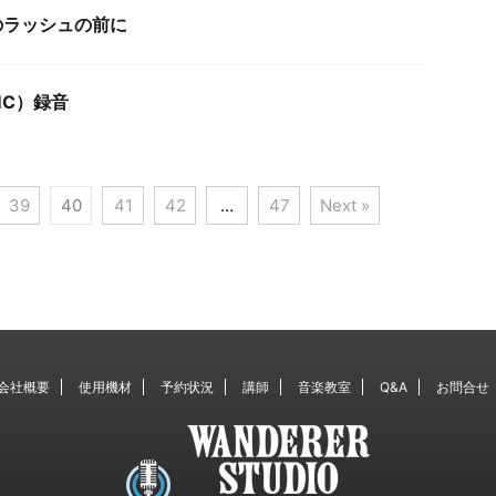
のラッシュの前に
C）録音
39
40
41
42
…
47
Next »
会社概要
使用機材
予約状況
講師
音楽教室
Q&A
お問合せ