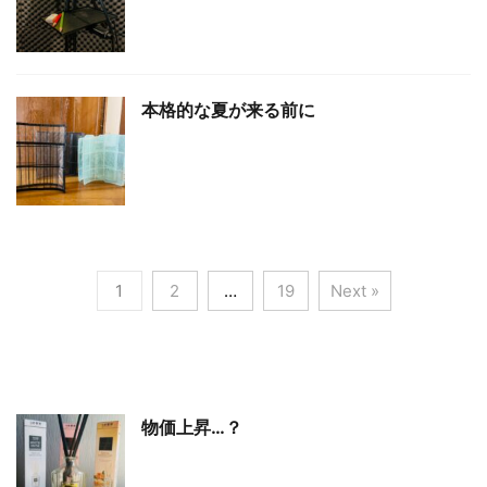
本格的な夏が来る前に
1
2
…
19
Next »
物価上昇…？