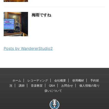
梅雨ですね
Posts by WandererStudio2
ホーム
レコーディング
会社概要
使用機材
予約状
況
講師
音楽教室
Q&A
お問合せ
個人情報の取り
扱いについて