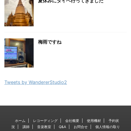
夏休みにタイヘ行ってきました
梅雨ですね
Tweets by WandererStudio2
ホーム
レコーディング
会社概要
使用機材
予約状
況
講師
音楽教室
Q&A
お問合せ
個人情報の取り