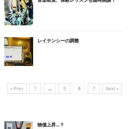
音楽教室、体験レッスンも随時開講！
レイテンシーの調整
« Prev
1
…
5
6
7
Next »
物価上昇…？