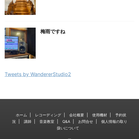
梅雨ですね
Tweets by WandererStudio2
ホーム
レコーディング
会社概要
使用機材
予約状
況
講師
音楽教室
Q&A
お問合せ
個人情報の取り
扱いについて