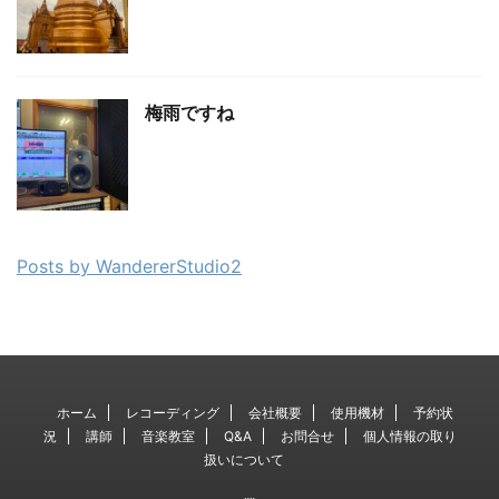
梅雨ですね
Posts by WandererStudio2
ホーム
レコーディング
会社概要
使用機材
予約状
況
講師
音楽教室
Q&A
お問合せ
個人情報の取り
扱いについて