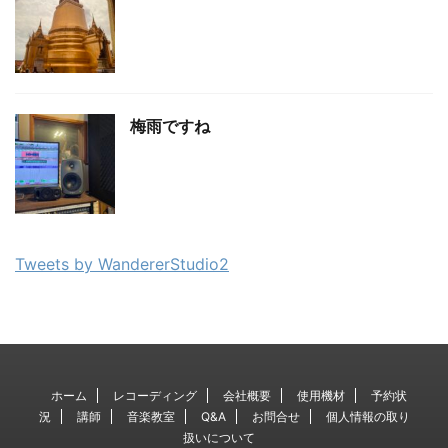
梅雨ですね
Tweets by WandererStudio2
ホーム
レコーディング
会社概要
使用機材
予約状
況
講師
音楽教室
Q&A
お問合せ
個人情報の取り
扱いについて