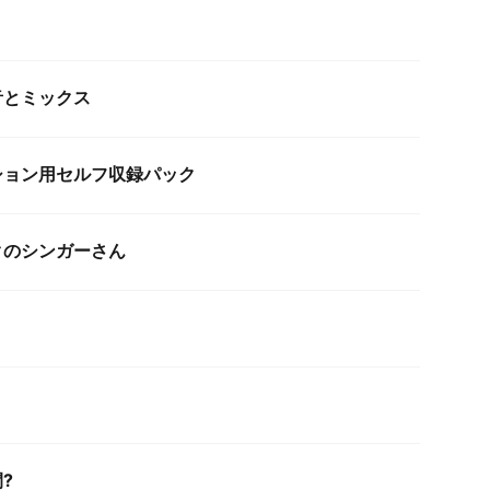
音とミックス
ション用セルフ収録パック
クのシンガーさん
?