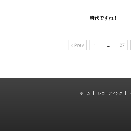
時代ですね！
« Prev
1
…
27
ホーム
レコーディング