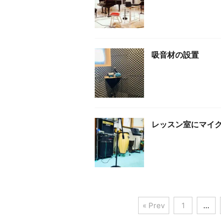
吸音材の設置
レッスン室にマイ
« Prev
1
…