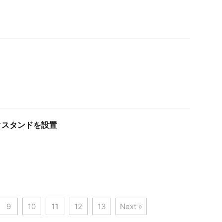
クスタンドを設置
9
10
11
12
13
Next »