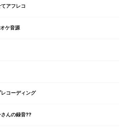
せてアフレコ
ラオケ音源
プレコーディング
さんの録音?‍?