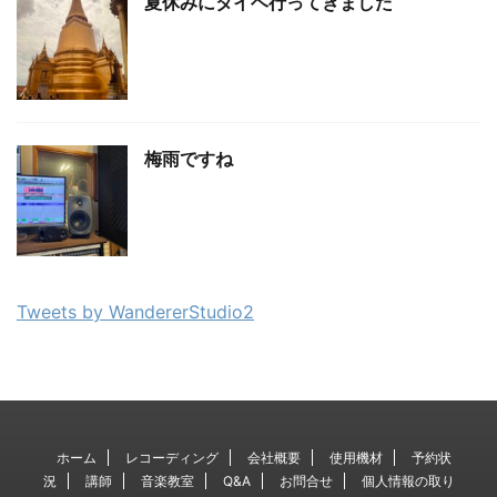
夏休みにタイヘ行ってきました
梅雨ですね
Tweets by WandererStudio2
ホーム
レコーディング
会社概要
使用機材
予約状
況
講師
音楽教室
Q&A
お問合せ
個人情報の取り