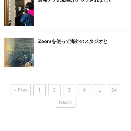
若狭アナの動画がアップされました
Zoomを使って海外のスタジオと
« Prev
1
2
3
4
…
34
Next »