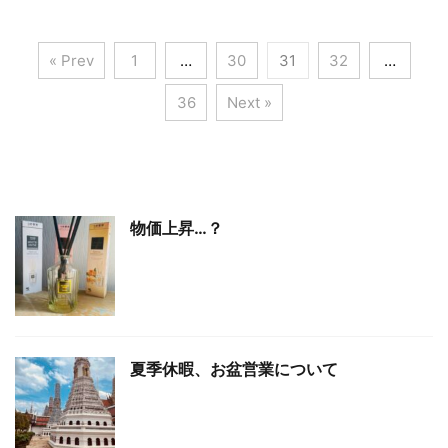
« Prev
1
…
30
31
32
…
36
Next »
物価上昇…？
夏季休暇、お盆営業について