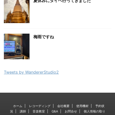
夏休みにタイヘ行ってきました
梅雨ですね
Tweets by WandererStudio2
ホーム
レコーディング
会社概要
使用機材
予約状
況
講師
音楽教室
Q&A
お問合せ
個人情報の取り