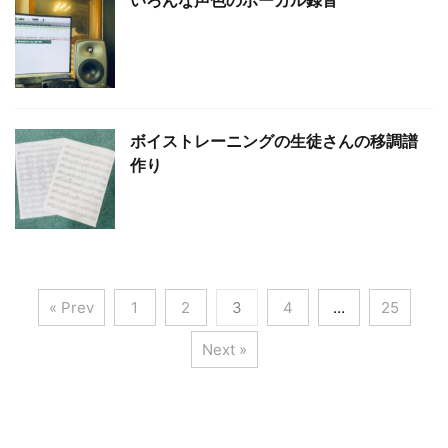
いろんな声色のボーカル録音
ボイストレーニングの生徒さんの移調譜
作り
« Prev
1
2
3
4
…
25
Next »