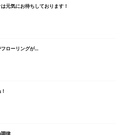
オは元気にお待ちしております！
でフローリングが…
ね！
の調律