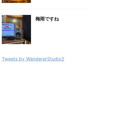
梅雨ですね
Tweets by WandererStudio2