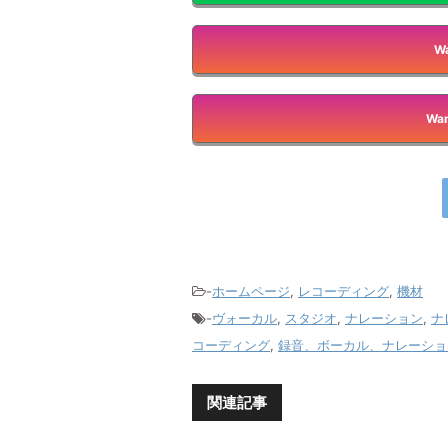
Wa
Wan
-
ホームページ
,
レコーディング
,
機材
-
ヴォーカル
,
スタジオ
,
ナレーション
,
ナ
コーディング
,
録音、ボーカル、ナレーショ
関連記事