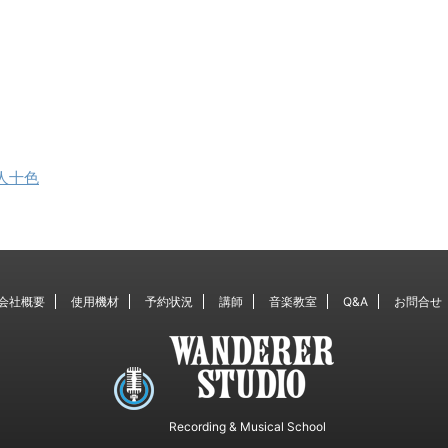
人十色
会社概要
使用機材
予約状況
講師
音楽教室
Q&A
お問合せ
Recording & Musical School