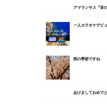
アマランサス『音
一人カラオケデビ
桜の季節ですね
あけましておめで