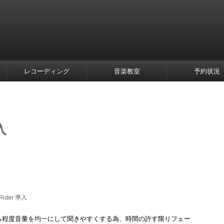
レコーディング
音楽教室
予約状況
入
 Rider 導入
る程度音量を均一にして聞きやすくする為、時間の許す限りフェー