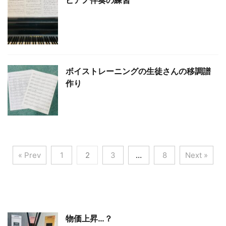
ピアノ伴奏の練習
ボイストレーニングの生徒さんの移調譜
作り
« Prev
1
2
3
…
8
Next »
物価上昇…？