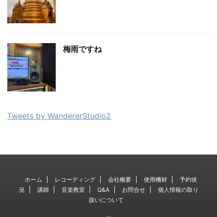
梅雨ですね
Tweets by WandererStudio2
ホーム
レコーディング
会社概要
使用機材
予約状
況
講師
音楽教室
Q&A
お問合せ
個人情報の取り
扱いについて