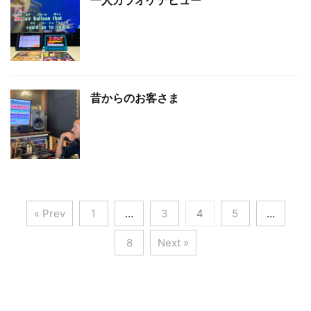
一人カラオケデビュー
昔からのお客さま
« Prev
1
…
3
4
5
…
8
Next »