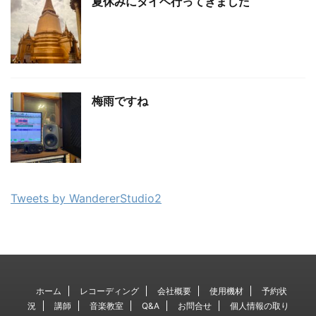
夏休みにタイヘ行ってきました
梅雨ですね
Tweets by WandererStudio2
ホーム
レコーディング
会社概要
使用機材
予約状
況
講師
音楽教室
Q&A
お問合せ
個人情報の取り